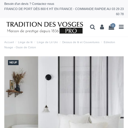
Besoin d'un devis ? Contactez-nous
FRANCO DE PORT DÈS 800 € HT EN FRANCE - COMMANDE RAPIDE AU 03 29 23
60 78
0
Accueil
Linge de lit
Linge de Lit Uni
Dessus de lit et Couvertures
Edredon
Nuage - Gaze de Coton
NEUF