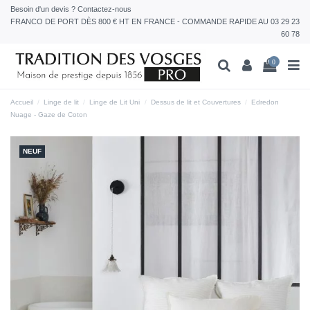
Besoin d'un devis ? Contactez-nous
FRANCO DE PORT DÈS 800 € HT EN FRANCE - COMMANDE RAPIDE AU 03 29 23
60 78
0
Accueil
Linge de lit
Linge de Lit Uni
Dessus de lit et Couvertures
Edredon
Nuage - Gaze de Coton
NEUF