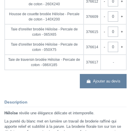
-
+
376612
de coton - 260X240
Housse de couette brodée Héloïse - Percale
-
+
376609
de coton - 140X200
Taie d'oreiller brodée Héloïse - Percale de
-
+
376615
coton - 065X65
Taie d'oreiller brodée Héloïse - Percale de
-
+
376614
coton - 050X75
Taie de traversin brodée Héloïse - Percale de
376617
-
coton - 086X185
Ajouter au devis
Description
Héloïse
révèle une élégance délicate et intemporelle.
La pureté du blanc met en lumière un travail de broderie raffiné qui
apporte relief et subtilité à la parure. La broderie florale ton sur ton se