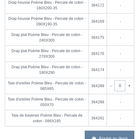
Drap housse Poème Bleu - Percale de coton -
364172
-
180X200-35
Drap housse Poème Bleu - Percale de coton -
364169
-
090X190-35
Drap plat Poème Bleu - Percale de coton -
364175
-
240X300
Drap plat Poème Bleu - Percale de coton -
364176
-
270X300
Drap plat Poème Bleu - Percale de coton -
364174
-
180X290
Taie d'oreiller Poème Bleu - Percale de coton -
-
+
364289
065X65
Taie d'oreiller Poème Bleu - Percale de coton -
364288
-
050X70
Taie de traversin Poème Bleu - Percale de
364291
-
coton - 086X185
Ajouter au devis