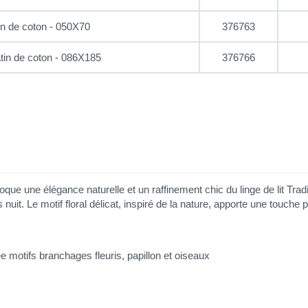
tin de coton - 050X70
376763
atin de coton - 086X185
376766
voque une élégance naturelle et un raffinement chic du linge de lit Tr
uit. Le motif floral délicat, inspiré de la nature, apporte une touche
e motifs branchages fleuris, papillon et oiseaux